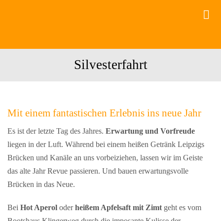
Zum
Tog
Inhalt
Nav
springen
Bootsverleih
Silvesterfahrt
Motorboot
Kanutouren
Mit einem fantastischen Erlebnis ins neue Jahr
Gruppen
Es ist der letzte Tag des Jahres.
Erwartung und Vorfreude
Gastronomie
liegen in der Luft. Während bei einem heißen Getränk Leipzigs
Events
Brücken und Kanäle an uns vorbeiziehen, lassen wir im Geiste
das alte Jahr Revue passieren. Und bauen erwartungsvolle
Brücken in das Neue.
Bei
Hot Aperol
oder
heißem Apfelsaft mit Zimt
geht es vom
Bootshaus Klingerweg durch die imposante Kulisse der