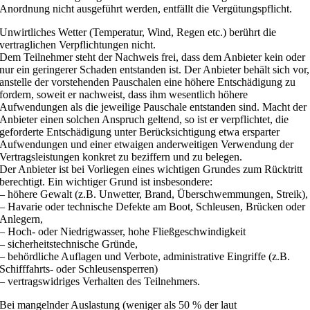
Anordnung nicht ausgeführt werden, entfällt die Vergütungspflicht.
Unwirtliches Wetter (Temperatur, Wind, Regen etc.) berührt die
vertraglichen Verpflichtungen nicht.
Dem Teilnehmer steht der Nachweis frei, dass dem Anbieter kein oder
nur ein geringerer Schaden entstanden ist. Der Anbieter behält sich vor,
anstelle der vorstehenden Pauschalen eine höhere Entschädigung zu
fordern, soweit er nachweist, dass ihm wesentlich höhere
Aufwendungen als die jeweilige Pauschale entstanden sind. Macht der
Anbieter einen solchen Anspruch geltend, so ist er verpflichtet, die
geforderte Entschädigung unter Berücksichtigung etwa ersparter
Aufwendungen und einer etwaigen anderweitigen Verwendung der
Vertragsleistungen konkret zu beziffern und zu belegen.
Der Anbieter ist bei Vorliegen eines wichtigen Grundes zum Rücktritt
berechtigt. Ein wichtiger Grund ist insbesondere:
– höhere Gewalt (z.B. Unwetter, Brand, Überschwemmungen, Streik),
– Havarie oder technische Defekte am Boot, Schleusen, Brücken oder
Anlegern,
– Hoch- oder Niedrigwasser, hohe Fließgeschwindigkeit
– sicherheitstechnische Gründe,
– behördliche Auflagen und Verbote, administrative Eingriffe (z.B.
Schifffahrts- oder Schleusensperren)
– vertragswidriges Verhalten des Teilnehmers.
Bei mangelnder Auslastung (weniger als 50 % der laut