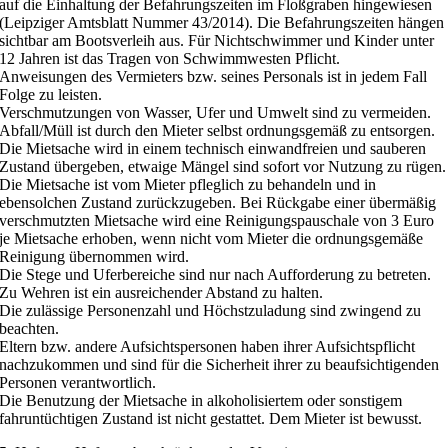
auf die Einhaltung der Befahrungszeiten im Floßgraben hingewiesen
(Leipziger Amtsblatt Nummer 43/2014). Die Befahrungszeiten hängen
sichtbar am Bootsverleih aus. Für Nichtschwimmer und Kinder unter
12 Jahren ist das Tragen von Schwimmwesten Pflicht.
Anweisungen des Vermieters bzw. seines Personals ist in jedem Fall
Folge zu leisten.
Verschmutzungen von Wasser, Ufer und Umwelt sind zu vermeiden.
Abfall/Müll ist durch den Mieter selbst ordnungsgemäß zu entsorgen.
Die Mietsache wird in einem technisch einwandfreien und sauberen
Zustand übergeben, etwaige Mängel sind sofort vor Nutzung zu rügen.
Die Mietsache ist vom Mieter pfleglich zu behandeln und in
ebensolchen Zustand zurückzugeben. Bei Rückgabe einer übermäßig
verschmutzten Mietsache wird eine Reinigungspauschale von 3 Euro
je Mietsache erhoben, wenn nicht vom Mieter die ordnungsgemäße
Reinigung übernommen wird.
Die Stege und Uferbereiche sind nur nach Aufforderung zu betreten.
Zu Wehren ist ein ausreichender Abstand zu halten.
Die zulässige Personenzahl und Höchstzuladung sind zwingend zu
beachten.
Eltern bzw. andere Aufsichtspersonen haben ihrer Aufsichtspflicht
nachzukommen und sind für die Sicherheit ihrer zu beaufsichtigenden
Personen verantwortlich.
Die Benutzung der Mietsache in alkoholisiertem oder sonstigem
fahruntüchtigen Zustand ist nicht gestattet. Dem Mieter ist bewusst.