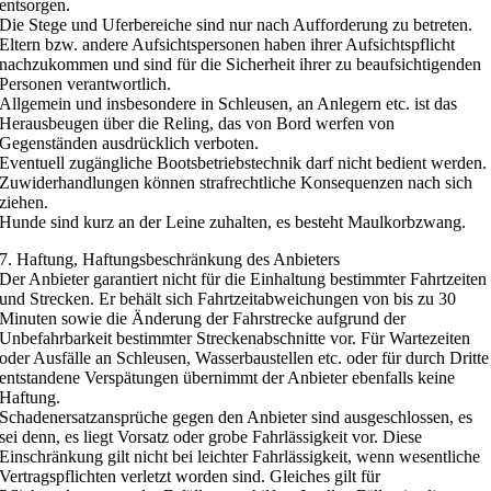
entsorgen.
Die Stege und Uferbereiche sind nur nach Aufforderung zu betreten.
Eltern bzw. andere Aufsichtspersonen haben ihrer Aufsichtspflicht
nachzukommen und sind für die Sicherheit ihrer zu beaufsichtigenden
Personen verantwortlich.
Allgemein und insbesondere in Schleusen, an Anlegern etc. ist das
Herausbeugen über die Reling, das von Bord werfen von
Gegenständen ausdrücklich verboten.
Eventuell zugängliche Bootsbetriebstechnik darf nicht bedient werden.
Zuwiderhandlungen können strafrechtliche Konsequenzen nach sich
ziehen.
Hunde sind kurz an der Leine zuhalten, es besteht Maulkorbzwang.
7. Haftung, Haftungsbeschränkung des Anbieters
Der Anbieter garantiert nicht für die Einhaltung bestimmter Fahrtzeiten
und Strecken. Er behält sich Fahrtzeitabweichungen von bis zu 30
Minuten sowie die Änderung der Fahrstrecke aufgrund der
Unbefahrbarkeit bestimmter Streckenabschnitte vor. Für Wartezeiten
oder Ausfälle an Schleusen, Wasserbaustellen etc. oder für durch Dritte
entstandene Verspätungen übernimmt der Anbieter ebenfalls keine
Haftung.
Schadenersatzansprüche gegen den Anbieter sind ausgeschlossen, es
sei denn, es liegt Vorsatz oder grobe Fahrlässigkeit vor. Diese
Einschränkung gilt nicht bei leichter Fahrlässigkeit, wenn wesentliche
Vertragspflichten verletzt worden sind. Gleiches gilt für