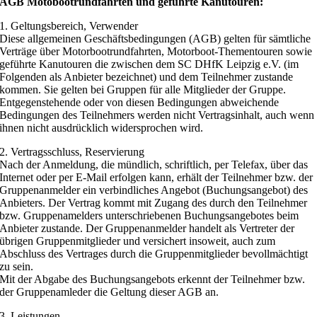
AGB Motobootrundfahrten und geführte Kanutouren:
1. Geltungsbereich, Verwender
Diese allgemeinen Geschäftsbedingungen (AGB) gelten für sämtliche
Verträge über Motorbootrundfahrten, Motorboot-Thementouren sowie
geführte Kanutouren die zwischen dem SC DHfK Leipzig e.V. (im
Folgenden als Anbieter bezeichnet) und dem Teilnehmer zustande
kommen. Sie gelten bei Gruppen für alle Mitglieder der Gruppe.
Entgegenstehende oder von diesen Bedingungen abweichende
Bedingungen des Teilnehmers werden nicht Vertragsinhalt, auch wenn
ihnen nicht ausdrücklich widersprochen wird.
2. Vertragsschluss, Reservierung
Nach der Anmeldung, die mündlich, schriftlich, per Telefax, über das
Internet oder per E-Mail erfolgen kann, erhält der Teilnehmer bzw. der
Gruppenanmelder ein verbindliches Angebot (Buchungsangebot) des
Anbieters. Der Vertrag kommt mit Zugang des durch den Teilnehmer
bzw. Gruppenamelders unterschriebenen Buchungsangebotes beim
Anbieter zustande. Der Gruppenanmelder handelt als Vertreter der
übrigen Gruppenmitglieder und versichert insoweit, auch zum
Abschluss des Vertrages durch die Gruppenmitglieder bevollmächtigt
zu sein.
Mit der Abgabe des Buchungsangebots erkennt der Teilnehmer bzw.
der Gruppenamleder die Geltung dieser AGB an.
3. Leistungen