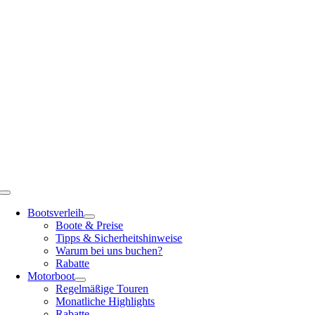
Zum
Inhalt
springen
Toggle
Navigation
Bootsverleih
Boote & Preise
Tipps & Sicherheitshinweise
Warum bei uns buchen?
Rabatte
Motorboot
Regelmäßige Touren
Monatliche Highlights
Rabatte