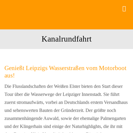
Zum
Tog
Inhalt
Nav
springen
Bootsverleih
Kanalrundfahrt
Motorboot
Kanutouren
Genießt Leipzigs Wasserstraßen vom Motorboot
Gruppen
aus!
Gastronomie
Die Flusslandschaften der Weißen Elster bieten den Start dieser
Tour über die Wasserwege der Leipziger Innenstadt. Sie führt
Events
zuerst stromaufwärts, vorbei an Deutschlands erstem Versandhaus
und sehenswerten Bauten der Gründerzeit. Der größte noch
zusammenhängende Auwald, sowie der ehemalige Palmengarten
und der Klingerhain sind einige der Naturhighlights, die ihr mit