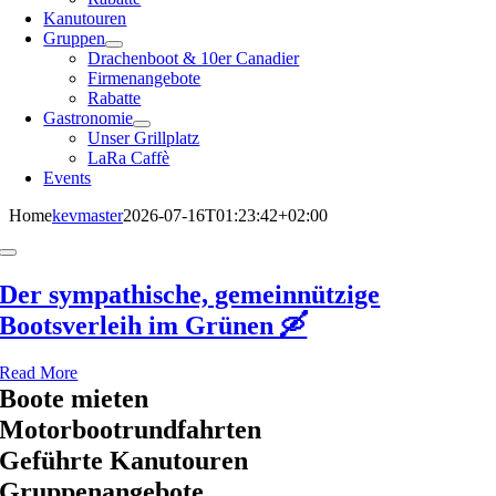
Kanutouren
Gruppen
Drachenboot & 10er Canadier
Firmenangebote
Rabatte
Gastronomie
Unser Grillplatz
LaRa Caffè
Events
Home
kevmaster
2026-07-16T01:23:42+02:00
Toggle
Navigation
Der sympathische, gemeinnützige
Bootsverleih im Grünen 🛶
Read More
Boote mieten
Motorbootrundfahrten
Geführte Kanutouren
Gruppenangebote