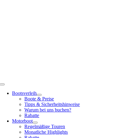
Zum
Inhalt
springen
Toggle
Navigation
Bootsverleih
Boote & Preise
Tipps & Sicherheitshinweise
Warum bei uns buchen?
Rabatte
Motorboot
Regelmäßige Touren
Monatliche Highlights
Rabatte