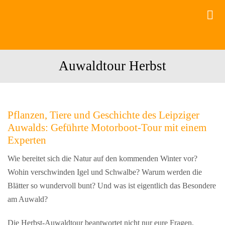
Zum
Tog
Inhalt
Nav
springen
Bootsverleih
Auwaldtour Herbst
Motorboot
Kanutouren
Pflanzen, Tiere und Geschichte des Leipziger
Gruppen
Auwalds: Geführte Motorboot-Tour mit einem
Gastronomie
Experten
Wie bereitet sich die Natur auf den kommenden Winter vor?
Events
Wohin verschwinden Igel und Schwalbe? Warum werden die
Blätter so wundervoll bunt? Und was ist eigentlich das Besondere
am Auwald?
Die Herbst-Auwaldtour beantwortet nicht nur eure Fragen,