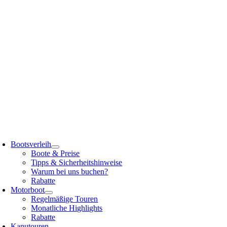
Zum
Inhalt
springen
Bootsverleih
Boote & Preise
Tipps & Sicherheitshinweise
Warum bei uns buchen?
Rabatte
Motorboot
Regelmäßige Touren
Monatliche Highlights
Rabatte
Kanutouren