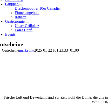
Gruppen
Drachenboot & 10er Canadier
Firmenangebote
Rabatte
Gastronomie
Unser Grillplatz
LaRa Caffè
Events
utscheine
Gutscheine
marketing
2025-01-22T01:23:33+01:00
Frische Luft und Bewegung sind zur Zeit wohl die Dinge, die uns in
verbinden