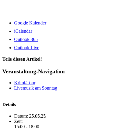
Google Kalender
iCalendar
Outlook 365
Outlook Live
Teile diesen Artikel!
Facebook
X
WhatsApp
Telegram
Veranstaltung-Navigation
Krimi-Tour
Livemusik am Sonntag
Details
Datum:
25.05.25
Zeit:
15:00 - 18:00