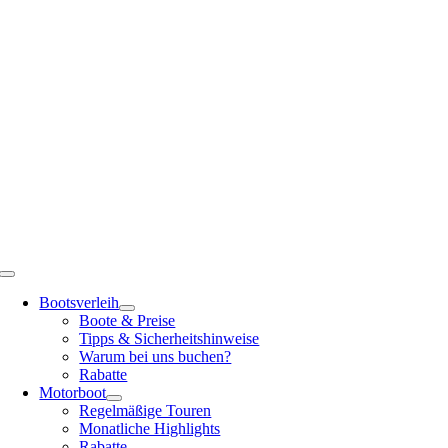
Zum
Inhalt
springen
Toggle
Navigation
Bootsverleih
Boote & Preise
Tipps & Sicherheitshinweise
Warum bei uns buchen?
Rabatte
Motorboot
Regelmäßige Touren
Monatliche Highlights
Rabatte