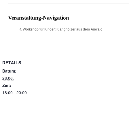
Facebook
X
WhatsApp
Telegram
Veranstaltung-Navigation
Workshop für Kinder: Klanghölzer aus dem Auwald
DETAILS
Datum:
28.06.
Zeit:
18:00 - 20:00