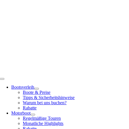
Zum
Inhalt
springen
Toggle
Navigation
Bootsverleih
Boote & Preise
Tipps & Sicherheitshinweise
Warum bei uns buchen?
Rabatte
Motorboot
Regelmäßige Touren
Monatliche Highlights
Rabatte