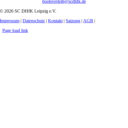
bootsverleih@scdhfk.de
© 2026 SC DHfK Leipzig e.V.
Impressum
|
Datenschutz
|
Kontakt
|
Satzung
|
AGB
|
Page load link
Nach
oben